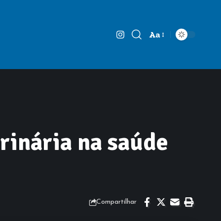
Aa
Font
Resizer
rinária na saúde
Compartilhar