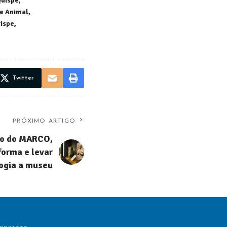
Quispe
e Animal
ispe
Twitter
PRÓXIMO ARTIGO
ão do MARCO,
forma e levar
ogia a museu