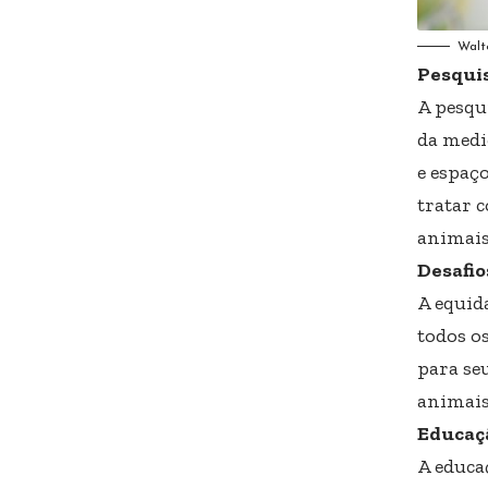
Walt
Pesquis
A pesqu
da medi
e espaç
tratar 
animais
Desafio
A equid
todos o
para seu
animais
Educaç
A educa