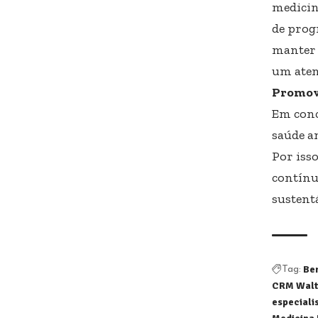
medicin
de prog
manter 
um aten
Promov
Em conc
saúde a
Por iss
contínu
sustent
Be
Tag:
CRM Walt
especiali