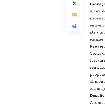
Inovaçõ
Ao expl
necessi
enfrent
até a i
eficaze
Preven
Como de
tratame
sentido
proprie
aliment
estimaç
Desafio
A tomad