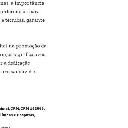
enas, a importância
onferências para
e técnicas, garante
ital na promoção da
nços significativos.
r a dedicação
turo saudável e
nimal
CRM
CRM 142666
línicas e Hospitais