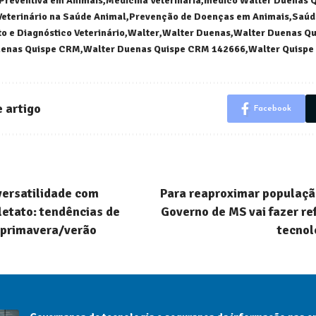
Preventiva em Animais
Medicina Veterinária
médico Walter Duenas 
Veterinário na Saúde Animal
Prevenção de Doenças em Animais
Saúd
o e Diagnóstico Veterinário
Walter
Walter Duenas
Walter Duenas Qu
uenas Quispe CRM
Walter Duenas Quispe CRM 142666
Walter Quispe
 artigo
Facebook
versatilidade com
Para reaproximar populaç
letato: tendências de
Governo de MS vai fazer re
 primavera/verão
tecnol