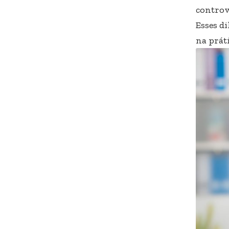
controv
Esses d
na práti