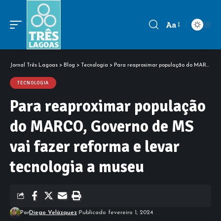
Aa
Font
Resizer
Jornal Três Lagoas
>
Blog
>
Tecnologia
>
Para reaproximar população do MARCO, Governo de MS vai fazer reforma e levar tecnologia a museu
TECNOLOGIA
Para reaproximar população
do MARCO, Governo de MS
vai fazer reforma e levar
tecnologia a museu
Por
Diego Velázquez
Publicado fevereiro 1, 2024