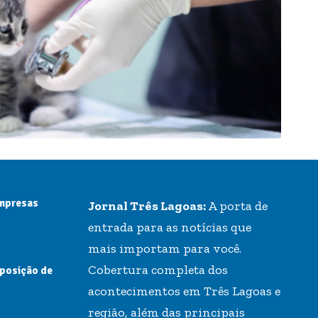
empresas
Jornal Três Lagoas:
A porta de
entrada para as notícias que
mais importam para você.
Cobertura completa dos
 posição de
acontecimentos em Três Lagoas e
região, além das principais