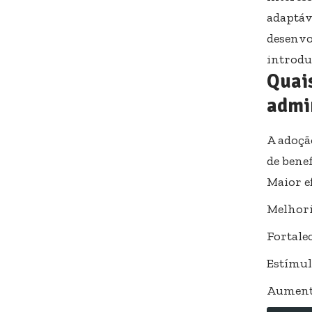
adaptáv
desenvo
introdu
Quais
admi
A adoçã
de benef
Maior ef
Melhori
Fortale
Estímul
Aumento