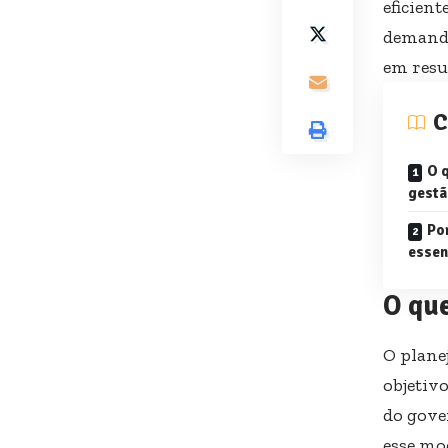
eficien
demanda
em resu
C
O 
gestã
Po
essen
O que
O plane
objetiv
do gove
esse mo