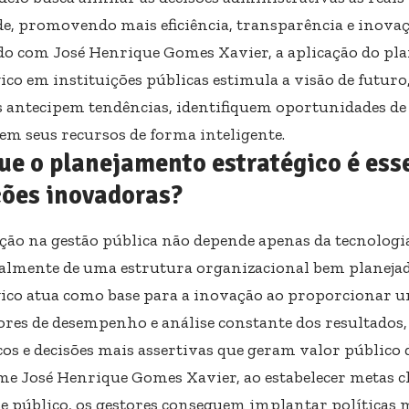
de, promovendo mais eficiência, transparência e inovaç
do com José Henrique Gomes Xavier, a aplicação do pl
gico em instituições públicas estimula a visão de futur
s antecipem tendências, identifiquem oportunidades de
em seus recursos de forma inteligente.
ue o planejamento estratégico é ess
ções inovadoras?
ção na gestão pública não depende apenas da tecnologi
almente de uma estrutura organizacional bem planeja
gico atua como base para a inovação ao proporcionar u
ores de desempenho e análise constante dos resultados,
os e decisões mais assertivas que geram valor público 
e José Henrique Gomes Xavier, ao estabelecer metas cl
se público, os gestores conseguem implantar políticas ma