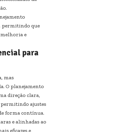
ão.
anejamento
o, permitindo que
 melhoria e
encial para
a, mas
da. O planejamento
ma direção clara,
 permitindo ajustes
de forma contínua.
aras e alinhadas ao
is eficazes e