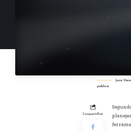
José Hen
pública.
Segundo
Compartilhar
planeja
ferrame