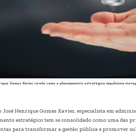
rique Gomes Xavier revela como o planejamento estratégico impulsiona inova
 José Henrique Gomes Xavier, especialista em administ
mento estratégico tem se consolidado como uma das pr
ntas para transformar a gestão pública e promover so