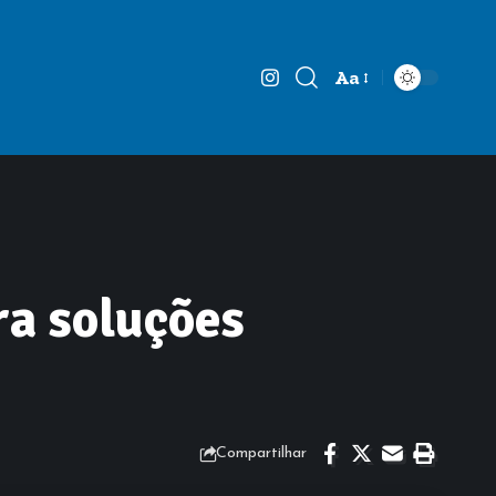
Aa
Font
Resizer
ra soluções
Compartilhar