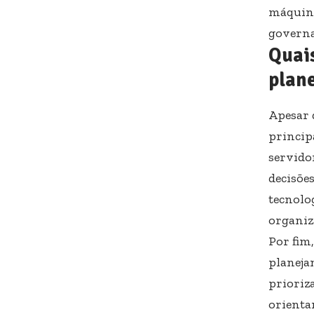
máquina
governa
Quais
plan
Apesar 
principa
servidor
decisõe
tecnolo
organiz
Por fim
planeja
prioriz
orientar