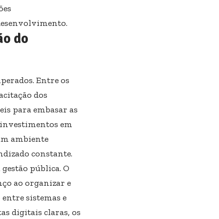
ões
 desenvolvimento.
ão do
perados. Entre os
pacitação dos
áveis para embasar as
, investimentos em
 um ambiente
ndizado constante.
 gestão pública. O
nço ao organizar e
 entre sistemas e
as digitais claras, os