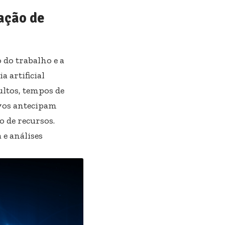
ação de
do trabalho e a
a artificial
ltos, tempos de
ivos antecipam
 de recursos.
 e análises