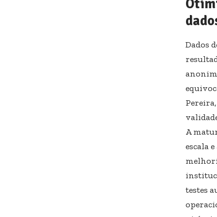
Otim
dado
Dados d
resultad
anonimi
equivoc
Pereira
validad
A matur
escala e
melhori
institu
testes 
operaci