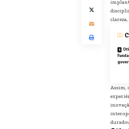
implanta
discipl
clareza,
C
Ot
funda
gover
Assim, 
experiê
inovação
interop
duradou