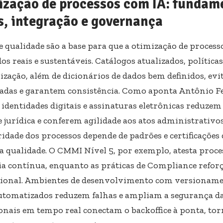
ização de processos com IA: fundam
s, integração e governança
e qualidade são a base para que a otimização de process
os reais e sustentáveis. Catálogos atualizados, políticas
zação, além de dicionários de dados bem definidos, ev
adas e garantem consistência. Como aponta Antônio F
, identidades digitais e assinaturas eletrônicas reduze
e jurídica e conferem agilidade aos atos administrativo
idade dos processos depende de padrões e certificações
 a qualidade. O CMMI Nível 5, por exemplo, atesta proce
a contínua, enquanto as práticas de Compliance refor
cional. Ambientes de desenvolvimento com versioname
automatizados reduzem falhas e ampliam a segurança da
onais em tempo real conectam o backoffice à ponta, to