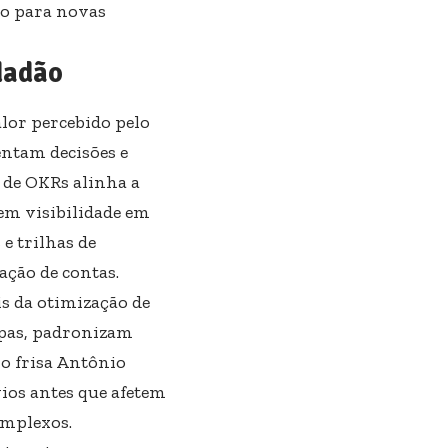
ão para novas
idadão
lor percebido pelo
ientam decisões e
 de OKRs alinha a
em visibilidade em
e trilhas de
tação de contas.
is da otimização de
apas, padronizam
o frisa Antônio
ios antes que afetem
omplexos.