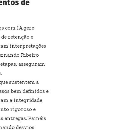
entos de
os com IA gere
 de retenção e
itam interpretações
ernando Ribeiro
m etapas, asseguram
s.
 que sustentem a
ssos bem definidos e
çam a integridade
nto rigoroso e
s entregas. Painéis
rnando desvios