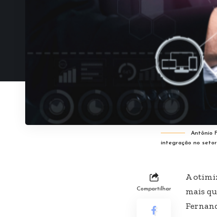
Antônio F
integração no setor 
A otimi
Compartilhar
mais qu
Fernand