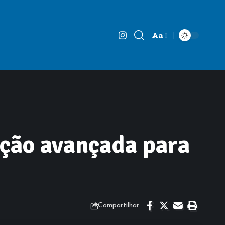
Aa
Font
Resizer
ação avançada para
Compartilhar