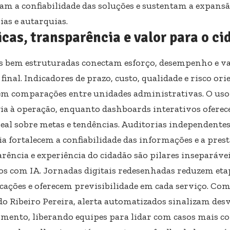
m a confiabilidade das soluções e sustentam a expans
ias e autarquias.
cas, transparência e valor para o c
s bem estruturadas conectam esforço, desempenho e va
final. Indicadores de prazo, custo, qualidade e risco or
m comparações entre unidades administrativas. O uso
gia à operação, enquanto dashboards interativos oferec
eal sobre metas e tendências. Auditorias independentes 
ia fortalecem a confiabilidade das informações e a pres
rência e experiência do cidadão são pilares inseparáve
os com IA. Jornadas digitais redesenhadas reduzem et
ações e oferecem previsibilidade em cada serviço. Com
o Ribeiro Pereira, alerta automatizados sinalizam desv
imento, liberando equipes para lidar com casos mais c