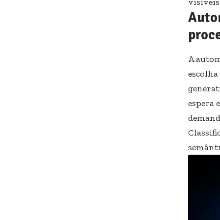
visíveis
Auto
proc
A autom
escolha 
generat
espera 
demanda
Classif
semânti