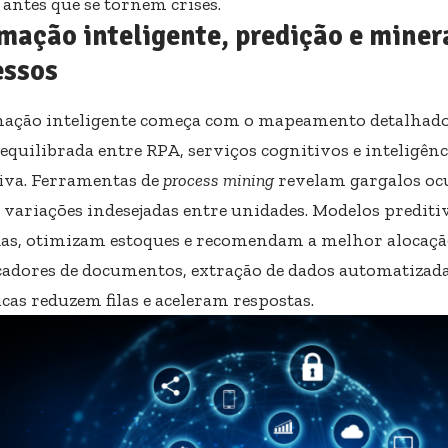
 antes que se tornem crises.
mação inteligente, predição e miner
essos
ação inteligente começa com o mapeamento detalhado 
equilibrada entre RPA, serviços cognitivos e inteligênci
iva. Ferramentas de
process mining
revelam gargalos ocu
e variações indesejadas entre unidades. Modelos predit
s, otimizam estoques e recomendam a melhor alocação
icadores de documentos, extração de dados automatizada
cas reduzem filas e aceleram respostas.