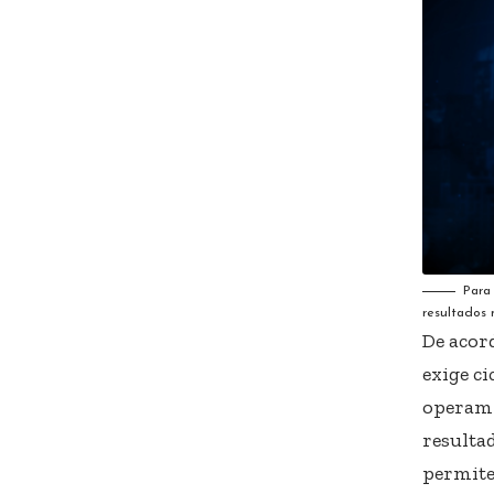
Para
resultados 
De acor
exige c
operam 
resulta
permite