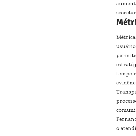
aumenta
secretar
Métri
Métrica
usuário 
permite
estraté
tempo r
evidênc
Transpa
process
comunic
Fernand
o atend