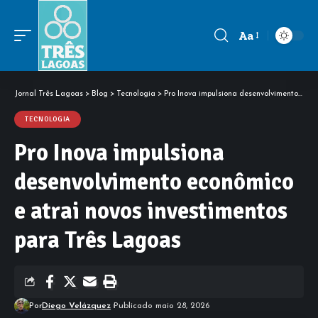
Aa
Font
Resizer
Jornal Três Lagoas
>
Blog
>
Tecnologia
>
Pro Inova impulsiona desenvolvimento econômico e atrai novos investimentos para Três Lagoas
TECNOLOGIA
Pro Inova impulsiona
desenvolvimento econômico
e atrai novos investimentos
para Três Lagoas
Por
Diego Velázquez
Publicado maio 28, 2026