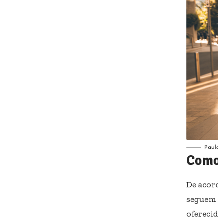
Paul
Como
De acor
seguem 
ofereci