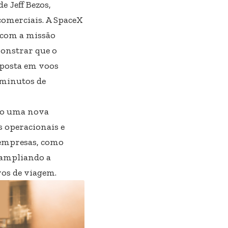
e Jeff Bezos,
 comerciais. A SpaceX
, com a missão
monstrar que o
 aposta em voos
 minutos de
ndo uma nova
s operacionais e
 empresas, como
 ampliando a
ivos de viagem.