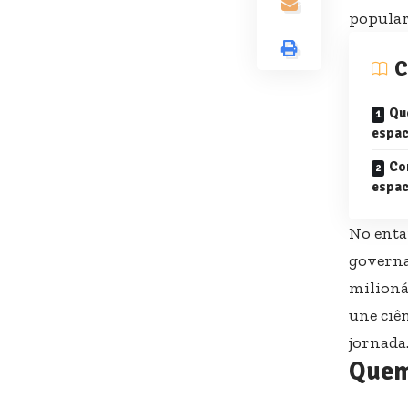
popular,
C
Qu
espac
Co
espac
No enta
governa
milioná
une ciên
jornada
Quem 