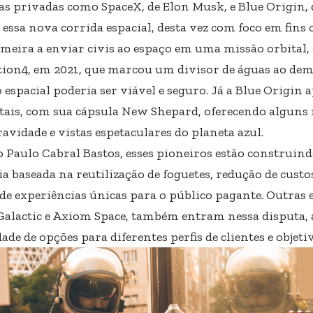
s privadas como SpaceX, de Elon Musk, e Blue Origin, d
 essa nova corrida espacial, desta vez com foco em fins
rimeira a enviar civis ao espaço em uma missão orbital
tion4, em 2021, que marcou um divisor de águas ao de
 espacial poderia ser viável e seguro. Já a Blue Origin
tais, com sua cápsula New Shepard, oferecendo alguns
avidade e vistas espetaculares do planeta azul.
 Paulo Cabral Bastos, esses pioneiros estão construi
a baseada na reutilização de foguetes, redução de custo
 de experiências únicas para o público pagante. Outras
Galactic e Axiom Space, também entram nessa disputa,
ade de opções para diferentes perfis de clientes e objet