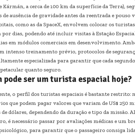
e Kármán, a cerca de 100 km da superfície da Terra), se
 de ausência de gravidade antes da reentrada e pouso v
rbitais, como as da SpaceX, envolvem colocar os turista
 por dias, podendo até incluir visitas à Estação Espacia
dias em módulos comerciais em desenvolvimento. Amba
m intenso treinamento prévio, protocolos de seguranç
altamente especializada para garantir que cada segundo 
spetacular quanto seguro.
pode ser um turista espacial hoje?
te, o perfil dos turistas espaciais é bastante restrito:
rios que podem pagar valores que variam de US$ 250 mi
 de dólares, dependendo da duração e tipo da missão. A
iro, é necessário passar por avaliações médicas e um b
 psicológico, para garantir que o passageiro consiga li