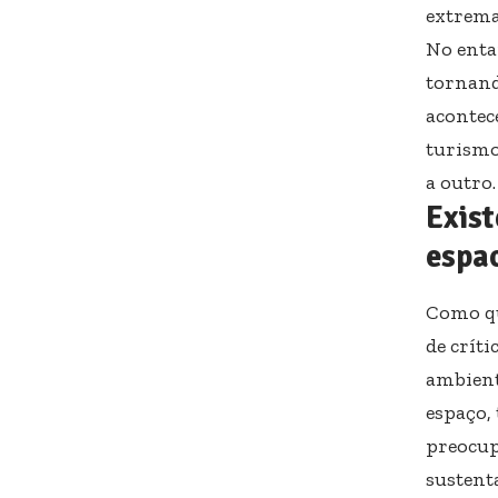
extrema
No enta
tornand
acontec
turismo
a outro.
Exist
espac
Como qu
de críti
ambienta
espaço,
preocup
sustent