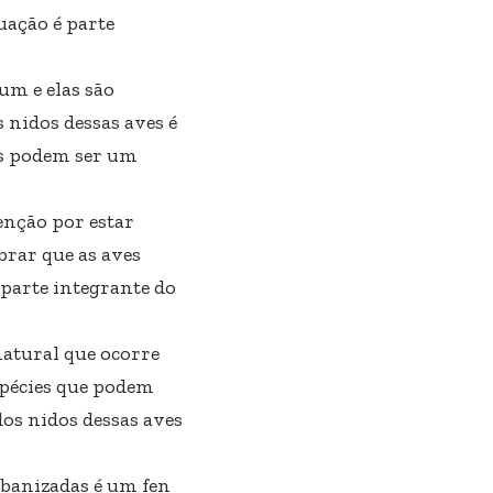
uação é parte
um e elas são
 nidos dessas aves é
os podem ser um
enção por estar
rar que as aves
parte integrante do
atural que ocorre
pécies que podem
dos nidos dessas aves
rbanizadas é um fen