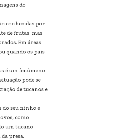
imagens do
ão conhecidas por
e de frutas, mas
rados. Em áreas
ou quando os pais
anos é um fenômeno
situação pode se
ração de tucanos e
 do seu ninho e
s ovos, como
ndo um tucano
 da presa.