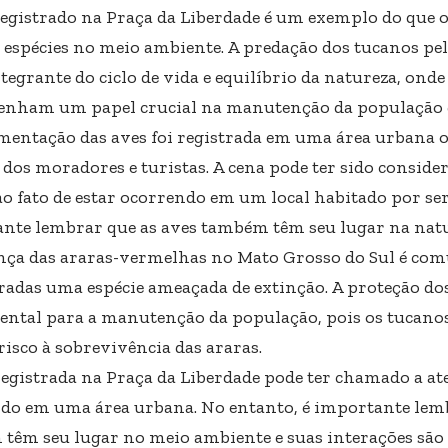
registrado na Praça da Liberdade é um exemplo do que
s espécies no meio ambiente. A predação dos tucanos pe
tegrante do ciclo de vida e equilíbrio da natureza, ond
nham um papel crucial na manutenção da população d
entação das aves foi registrada em uma área urbana 
 dos moradores e turistas. A cena pode ter sido conside
ao fato de estar ocorrendo em um local habitado por s
nte lembrar que as aves também têm seu lugar na natu
nça das araras-vermelhas no Mato Grosso do Sul é com
radas uma espécie ameaçada de extinção. A proteção dos
ntal para a manutenção da população, pois os tucan
risco à sobrevivência das araras.
registrada na Praça da Liberdade pode ter chamado a at
do em uma área urbana. No entanto, é importante lemb
têm seu lugar no meio ambiente e suas interações são 