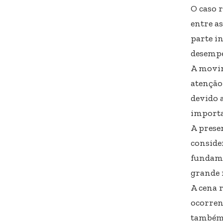
O caso 
entre a
parte in
desempe
A movim
atenção
devido 
importa
A prese
conside
fundame
grande 
A cena 
ocorren
também 