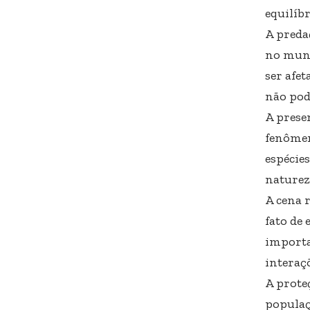
equilíbr
A preda
no mund
ser afe
não pod
A prese
fenômen
espécie
naturez
A cena 
fato de
importa
interaçõ
A prote
populaç