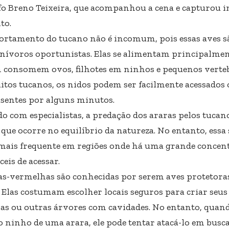
fo Breno Teixeira, que acompanhou a cena e capturou 
to.
rtamento do tucano não é incomum, pois essas aves s
nívoros oportunistas. Elas se alimentam principalment
consomem ovos, filhotes em ninhos e pequenos verteb
tos tucanos, os nidos podem ser facilmente acessados 
usentes por alguns minutos.
do com especialistas, a predação dos araras pelos tuc
 que ocorre no equilíbrio da natureza. No entanto, essa 
mais frequente em regiões onde há uma grande concent
ceis de acessar.
as-vermelhas são conhecidas por serem aves protetoras
s. Elas costumam escolher locais seguros para criar seu
as ou outras árvores com cavidades. No entanto, qua
o ninho de uma arara, ele pode tentar atacá-lo em busca