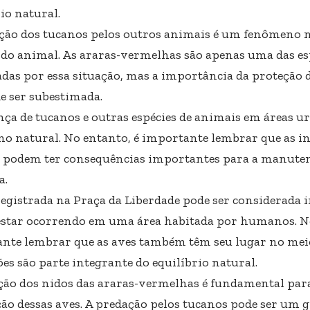
io natural.
ção dos tucanos pelos outros animais é um fenômeno n
o animal. As araras-vermelhas são apenas uma das es
tadas por essa situação, mas a importância da proteção 
e ser subestimada.
nça de tucanos e outras espécies de animais em áreas u
o natural. No entanto, é importante lembrar que as in
s podem ter consequências importantes para a manuten
a.
registrada na Praça da Liberdade pode ser considerada 
 estar ocorrendo em uma área habitada por humanos. No
nte lembrar que as aves também têm seu lugar no mei
es são parte integrante do equilíbrio natural.
ção dos nidos das araras-vermelhas é fundamental pa
ão dessas aves. A predação pelos tucanos pode ser um g