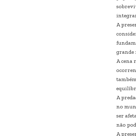
sobrevi
integran
A prese
conside
fundame
grande 
A cena 
ocorren
também 
equilíbr
A preda
no mund
ser afe
não pod
A prese