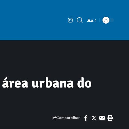
Aa
Font
Resizer
 área urbana do
Compartilhar