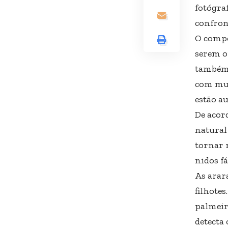
fotógra
confron
O compo
serem o
também 
com mui
estão a
De acor
natural
tornar 
nidos fá
As arar
filhote
palmeir
detecta 