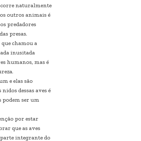
 ocorre naturalmente
los outros animais é
e os predadores
as presas.
o que chamou a
rada inusitada
eres humanos, mas é
reza.
um e elas são
 nidos dessas aves é
os podem ser um
enção por estar
rar que as aves
parte integrante do