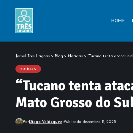
HOME
Jornal Três Lagoas
>
Blog
>
Notícias
>
“Tucano tenta atacar ni
NOTÍCIAS
“Tucano tenta atac
Mato Grosso do Su
Por
Diego Velázquez
Publicado dezembro 11, 2025