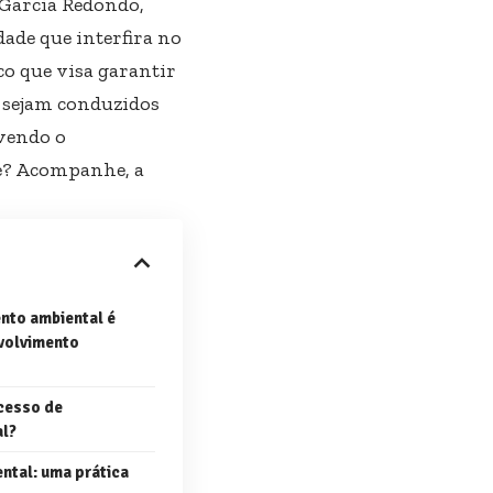
Garcia Redondo
,
ade que interfira no
co que visa garantir
 sejam conduzidos
vendo o
re? Acompanhe, a
nto ambiental é
volvimento
cesso de
al?
ntal: uma prática