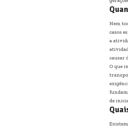
geraçõe
Quan
Nem tod
casos e
a ativi
ativida
causar 
O que i
transpo
exigênci
fundame
de inic
Quais
Existem