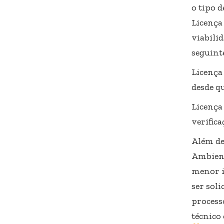
o tipo d
Licença 
viabili
seguinte
Licença
desde q
Licença
verific
Além de
Ambient
menor i
ser soli
process
técnico