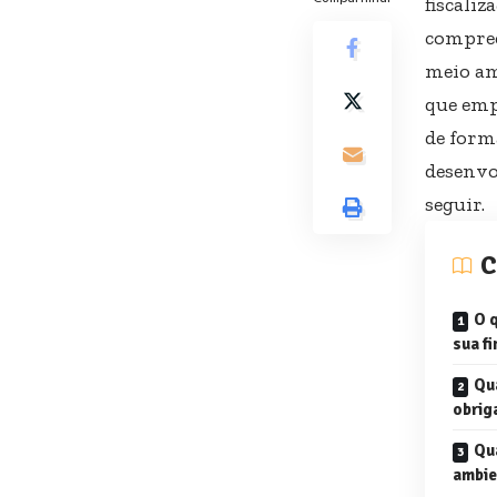
fiscali
compree
meio am
que emp
de form
desenvo
seguir.
C
O q
sua f
Qu
obrig
Qua
ambie