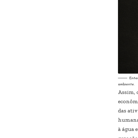
Ente
ambiente.
Assim, 
econômi
das ativ
humanas
à água 