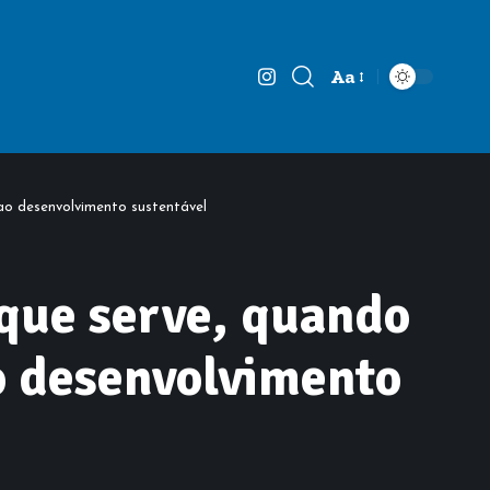
Aa
Font
Resizer
 ao desenvolvimento sustentável
que serve, quando
ao desenvolvimento