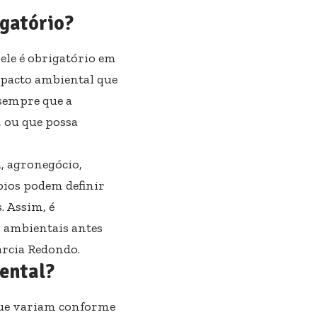
gatório?
ele é obrigatório em
mpacto ambiental que
 sempre que a
, ou que possa
a, agronegócio,
pios podem definir
. Assim, é
s ambientais antes
rcia Redondo.
iental?
que variam conforme