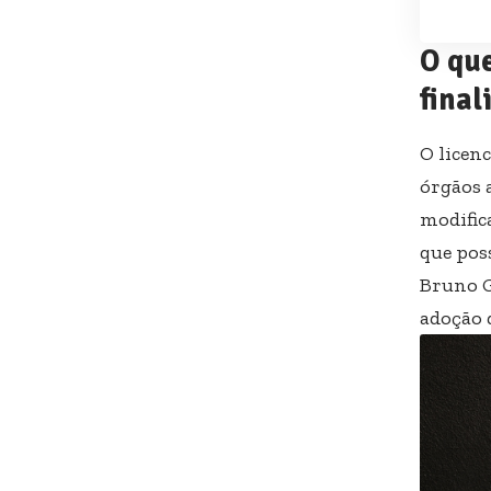
O que
final
O licen
órgãos 
modific
que pos
Bruno G
adoção 