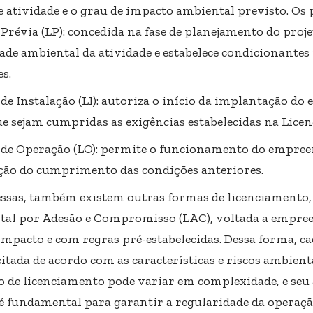
e atividade e o grau de impacto ambiental previsto. Os p
Prévia (LP): concedida na fase de planejamento do projet
dade ambiental da atividade e estabelece condicionantes 
s.
 de Instalação (LI): autoriza o início da implantação d
ue sejam cumpridas as exigências estabelecidas na Licen
 de Operação (LO): permite o funcionamento do empre
ação do cumprimento das condições anteriores.
ssas, também existem outras formas de licenciamento,
al por Adesão e Compromisso (LAC), voltada a empre
mpacto e com regras pré-estabelecidas. Dessa forma, c
citada de acordo com as características e riscos ambient
o de licenciamento pode variar em complexidade, e s
 é fundamental para garantir a regularidade da operação