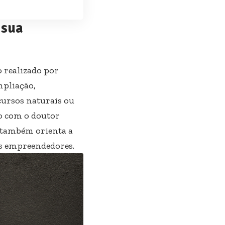
 sua
 realizado por
mpliação,
cursos naturais ou
o com o doutor
s também orienta a
os empreendedores.