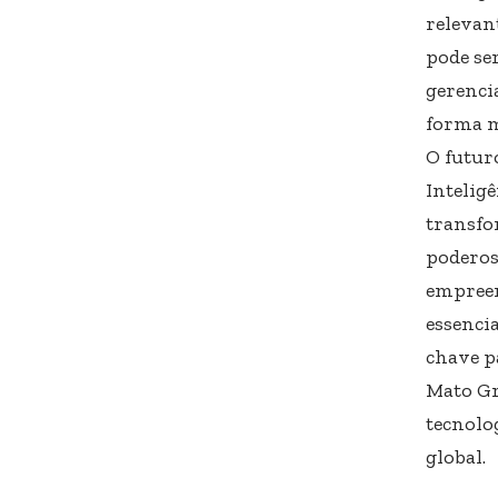
relevan
pode ser
gerenci
forma m
O futur
Intelig
transfo
poderos
empreen
essencia
chave p
Mato Gr
tecnolo
global.