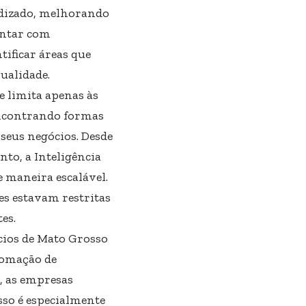
ndizado, melhorando
ontar com
tificar áreas que
ualidade.
e limita apenas às
ncontrando formas
 seus negócios. Desde
nto, a Inteligência
e maneira escalável.
es estavam restritas
es.
ócios de Mato Grosso
utomação de
a, as empresas
sso é especialmente