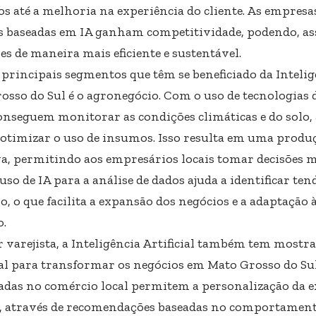
os até a melhoria na experiência do cliente. As empres
s baseadas em IA ganham competitividade, podendo, as
es de maneira mais eficiente e sustentável.
principais segmentos que têm se beneficiado da Inteligê
osso do Sul é o agronegócio. Com o uso de tecnologias 
conseguem monitorar as condições climáticas e do solo,
e otimizar o uso de insumos. Isso resulta em uma produç
va, permitindo aos empresários locais tomar decisões m
 uso de IA para a análise de dados ajuda a identificar te
, o que facilita a expansão dos negócios e a adaptação
.
r varejista, a Inteligência Artificial também tem most
al para transformar os negócios em Mato Grosso do Sul
cadas no comércio local permitem a personalização da e
 através de recomendações baseadas no comportament