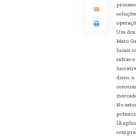
process
soluçõe
operaçõ
Um dos 
Mato Gr
locais 
safras 
lucrati
disso, o
consumo
mercado
No seto
potenci
IA apli
compra,