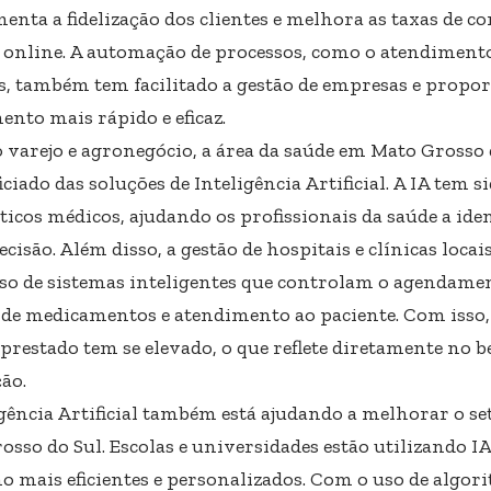
enta a fidelização dos clientes e melhora as taxas de c
 e online. A automação de processos, como o atendimento
s, também tem facilitado a gestão de empresas e prop
ento mais rápido e eficaz.
 varejo e agronegócio, a área da saúde em Mato Gross
iciado das soluções de Inteligência Artificial. A IA tem 
ticos médicos, ajudando os profissionais da saúde a ide
cisão. Além disso, a gestão de hospitais e clínicas loca
so de sistemas inteligentes que controlam o agendamen
 de medicamentos e atendimento ao paciente. Com isso,
 prestado tem se elevado, o que reflete diretamente no 
ão.
igência Artificial também está ajudando a melhorar o s
osso do Sul. Escolas e universidades estão utilizando I
no mais eficientes e personalizados. Com o uso de algor