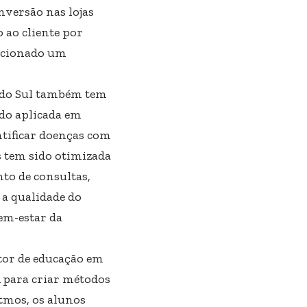
onversão nas lojas
 ao cliente por
orcionado um
o do Sul também tem
sido aplicada em
ntificar doenças com
is tem sido otimizada
to de consultas,
 a qualidade do
bem-estar da
etor de educação em
A para criar métodos
itmos, os alunos