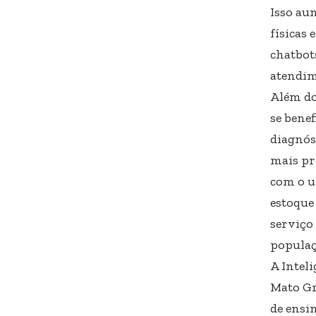
Isso aum
físicas
chatbot
atendim
Além do
se benef
diagnós
mais pre
com o u
estoque
serviço
populaç
A Intel
Mato Gr
de ensi