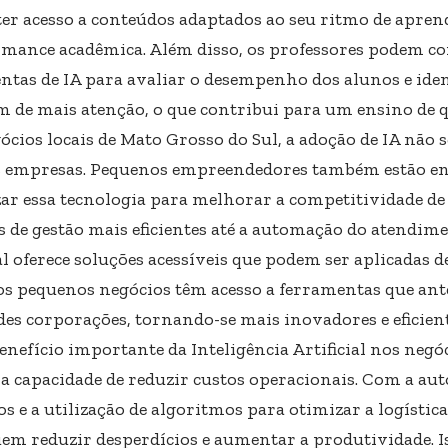
er acesso a conteúdos adaptados ao seu ritmo de apre
rmance acadêmica. Além disso, os professores podem c
ntas de IA para avaliar o desempenho dos alunos e iden
m de mais atenção, o que contribui para um ensino de q
cios locais de Mato Grosso do Sul, a adoção de IA não s
 empresas. Pequenos empreendedores também estão e
izar essa tecnologia para melhorar a competitividade de
s de gestão mais eficientes até a automação do atendime
al oferece soluções acessíveis que podem ser aplicadas d
os pequenos negócios têm acesso a ferramentas que ant
des corporações, tornando-se mais inovadores e eficient
enefício importante da Inteligência Artificial nos neg
é a capacidade de reduzir custos operacionais. Com a a
s e a utilização de algoritmos para otimizar a logístic
em reduzir desperdícios e aumentar a produtividade. I