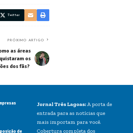
Twitter
PRÓXIMO ARTIGO
omo as áreas
nquistaram os
ões dos fãs?
empresas
Jornal Três Lagoas:
A porta de
entrada para as notícias que
mais importam para você.
Cobertura completa dos
 posição de