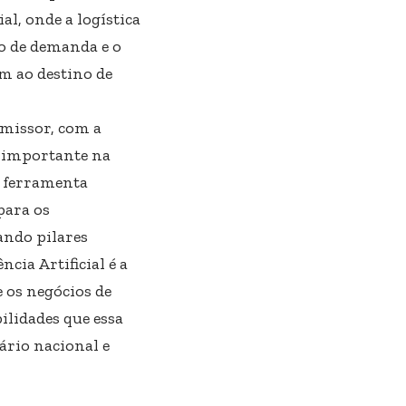
l, onde a logística
ão de demanda e o
m ao destino de
omissor, com a
s importante na
a ferramenta
para os
ando pilares
cia Artificial é a
 os negócios de
ilidades que essa
ário nacional e