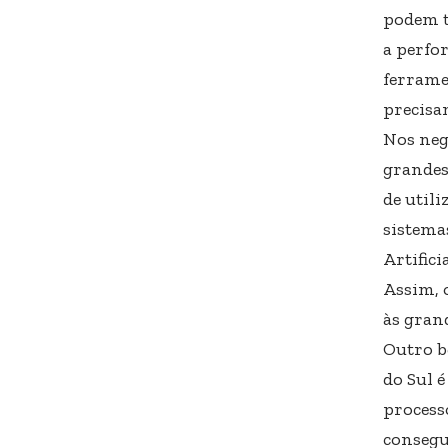
podem t
a perfo
ferrame
precisa
Nos negó
grandes
de util
sistema
Artifici
Assim, 
às gran
Outro b
do Sul 
processo
consegu