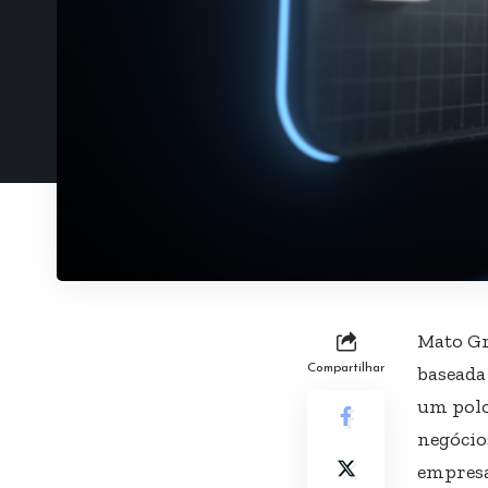
Mato Gr
Compartilhar
baseada
um polo 
negócio
empresa