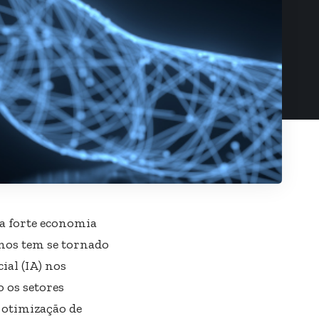
ua forte economia
anos tem se tornado
ial (IA) nos
o os setores
 otimização de