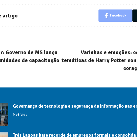
 artigo
Facebook
r: Governo de MS lança
Varinhas e emoções: c
unidades de capacitação
temáticas de Harry Potter co
coraç
Governança de tecnologia e segurança da informação nas 
Notícias
Três Lagoas bate recorde de empregos formais e consolida