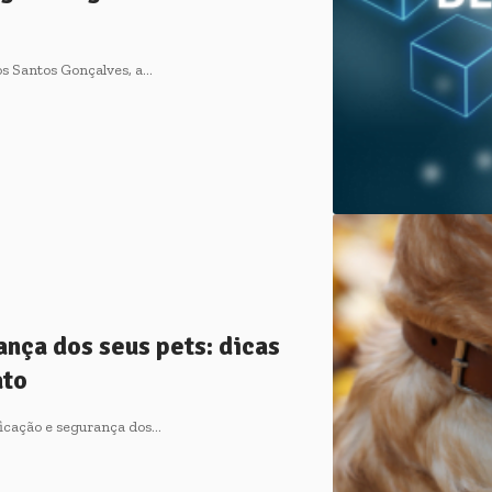
s Santos Gonçalves, a…
ança dos seus pets: dicas
ato
ificação e segurança dos…