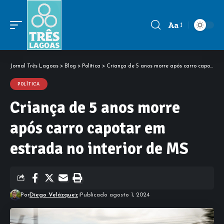
Aa
Font
Resizer
Jornal Três Lagoas
>
Blog
>
Política
>
Criança de 5 anos morre após carro capotar em estrada no interior de MS
POLÍTICA
Criança de 5 anos morre
após carro capotar em
estrada no interior de MS
Por
Diego Velázquez
Publicado agosto 1, 2024