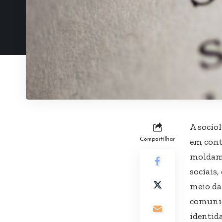
A socio
Compartilhar
em cont
moldam 
sociais
meio da
comunid
identid