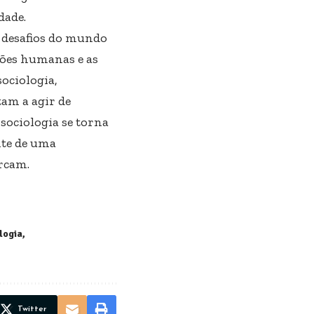
dade.
s desafios do mundo
ções humanas e as
sociologia,
tam a agir de
sociologia se torna
nte de uma
rcam.
logia
Twitter