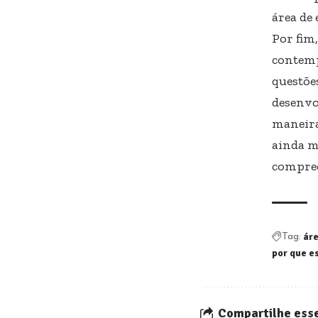
área de 
Por fim
contemp
questõe
desenvo
maneira
ainda m
compree
áre
Tag:
por que e
Compartilhe esse