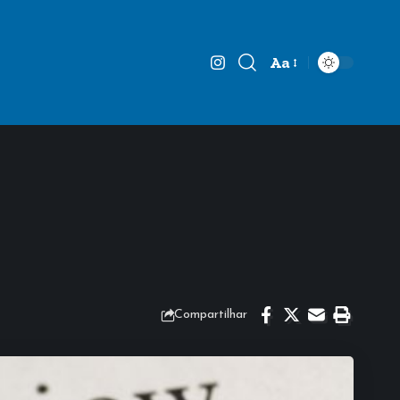
Aa
Font
Resizer
Compartilhar