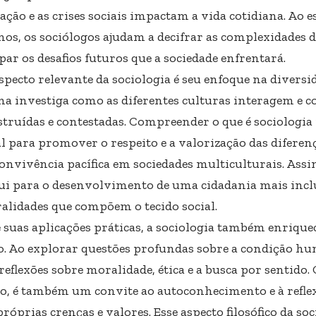
ação e as crises sociais impactam a vida cotidiana. Ao e
os, os sociólogos ajudam a decifrar as complexidade
par os desafios futuros que a sociedade enfrentará.
pecto relevante da sociologia é seu enfoque na diversid
ina investiga como as diferentes culturas interagem e 
struídas e contestadas. Compreender o que é sociologia 
al para promover o respeito e a valorização das difere
convivência pacífica em sociedades multiculturais. Assim
ui para o desenvolvimento de uma cidadania mais inclu
ralidades que compõem o tecido social.
 suas aplicações práticas, a sociologia também enriqu
 Ao explorar questões profundas sobre a condição hum
eflexões sobre moralidade, ética e a busca por sentido. 
o, é também um convite ao autoconhecimento e à reflex
róprias crenças e valores. Esse aspecto filosófico da so