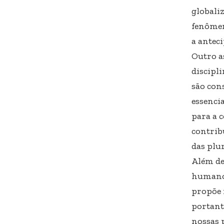
globaliz
fenômen
a anteci
Outro as
discipl
são con
essenci
para a 
contrib
das plu
Além de
humano.
propõe r
portant
nossas p