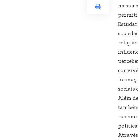
na sua c
permiti
Estudar
socieda
religiã
influen
percebe
convivê
formação
sociais 
Além de
também 
racismo,
política
Através 