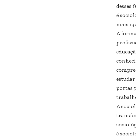
desses 
é socio
mais igu
A forma
profiss
educaçã
conheci
compree
estudar
portas 
trabalh
A socio
transfo
socioló
é socio