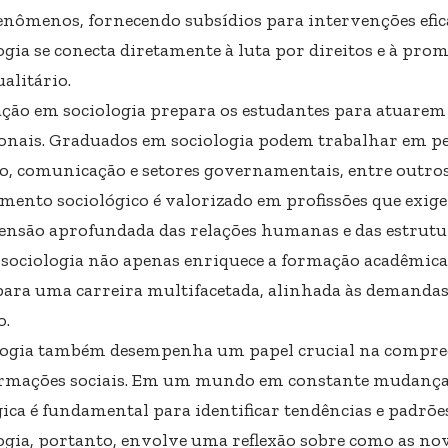
fenômenos, fornecendo subsídios para intervenções efica
logia se conecta diretamente à luta por direitos e à p
alitário.
ção em sociologia prepara os estudantes para atuarem
ionais. Graduados em sociologia podem trabalhar em pe
o, comunicação e setores governamentais, entre outros.
mento sociológico é valorizado em profissões que exi
nsão aprofundada das relações humanas e das estrutur
 sociologia não apenas enriquece a formação acadêmic
para uma carreira multifacetada, alinhada às demanda
o.
logia também desempenha um papel crucial na compre
rmações sociais. Em um mundo em constante mudança,
gica é fundamental para identificar tendências e padrõe
logia, portanto, envolve uma reflexão sobre como as nov