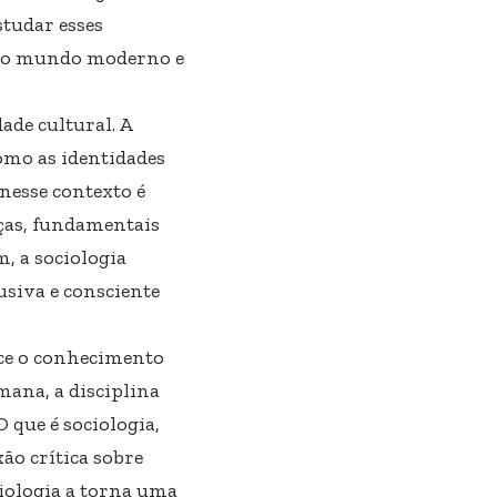
studar esses
s do mundo moderno e
ade cultural. A
como as identidades
nesse contexto é
nças, fundamentais
, a sociologia
siva e consciente
ece o conhecimento
ana, a disciplina
O que é sociologia,
ão crítica sobre
ciologia a torna uma