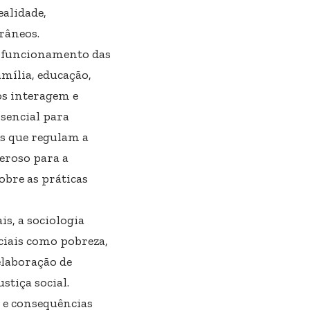
ealidade,
râneos.
o funcionamento das
mília, educação,
os interagem e
sencial para
as que regulam a
eroso para a
sobre as práticas
s, a sociologia
ciais como pobreza,
elaboração de
stiça social.
s e consequências