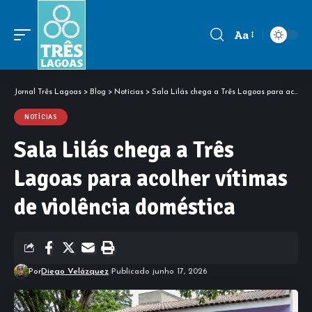
Aa
Font
Resizer
Jornal Três Lagoas
>
Blog
>
Notícias
>
Sala Lilás chega a Três Lagoas para acolher vítimas de violência doméstica
NOTÍCIAS
Sala Lilás chega a Três
Lagoas para acolher vítimas
de violência doméstica
Por
Diego Velázquez
Publicado junho 17, 2026