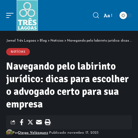
Aa
Font
Resizer
Jornal Três Lagoas
>
Blog
>
Notícias
>
Navegando pelo labirinto jurídico: dicas para escolher o advogado certo para sua empresa
NOTÍCIAS
Navegando pelo labirinto
jurídico: dicas para escolher
o advogado certo para sua
empresa
Por
Diego Velázquez
Publicado novembro 17, 2023