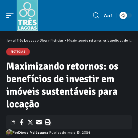
Aa
Font
Resizer
Jornal Três Lagoas
>
Blog
>
Notícias
>
Maximizando retornos: os benefícios de investir em imóveis sustentáveis para locação
NOTÍCIAS
Maximizando retornos: os
benefícios de investir em
imóveis sustentáveis para
locação
Por
Diego Velázquez
Publicado maio 15, 2024