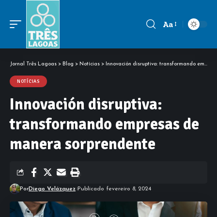
Aa
Font
Resizer
Jornal Três Lagoas
>
Blog
>
Notícias
>
Innovación disruptiva: transformando empresas de manera sorprendente
NOTÍCIAS
Innovación disruptiva:
transformando empresas de
manera sorprendente
Por
Diego Velázquez
Publicado fevereiro 8, 2024