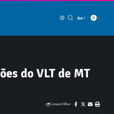
Aa
Font
Resizer
ões do VLT de MT
Compartilhar