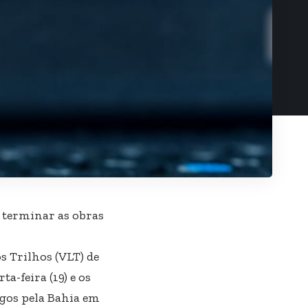
a terminar as obras
s Trilhos (VLT) de
a-feira (19) e os
agos pela Bahia em