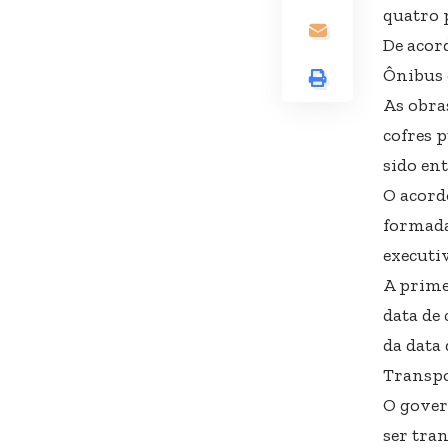
quatro 
De acor
Ônibus 
As obra
cofres 
sido en
O acord
formada
executi
A prime
data de 
da data 
Transpo
O gover
ser tra