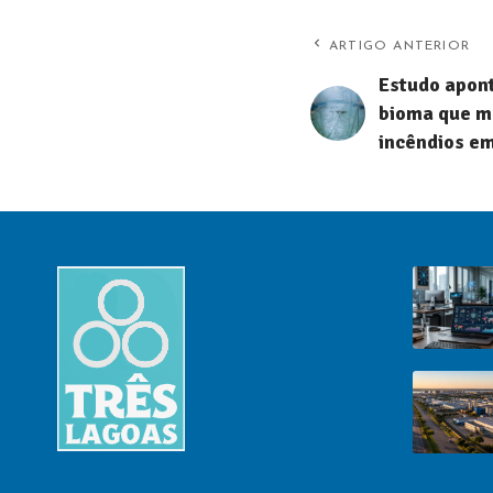
ARTIGO ANTERIOR
Estudo apont
bioma que m
incêndios e