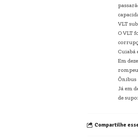
passarã
capacid
VLT sub
O VLT f
corrupç
Cuiabá 
Em deze
rompeu 
Ônibus 
Já em d
de supo
Compartilhe esse