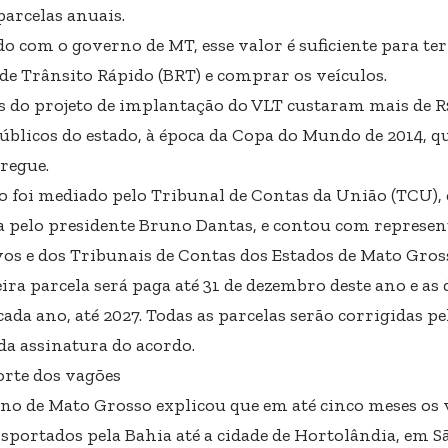
parcelas anuais.
do com o governo de MT, esse valor é suficiente para te
de Trânsito Rápido (BRT) e comprar os veículos.
s do projeto de implantação do VLT custaram mais de R$
públicos do estado, à época da Copa do Mundo de 2014, q
tregue.
o foi mediado pelo Tribunal de Contas da União (TCU)
 pelo presidente Bruno Dantas, e contou com represen
vos e dos Tribunais de Contas dos Estados de Mato Gross
ira parcela será paga até 31 de dezembro deste ano e a
cada ano, até 2027. Todas as parcelas serão corrigidas pe
da assinatura do acordo.
rte dos vagões
no de Mato Grosso explicou que em até cinco meses os
nsportados pela Bahia até a cidade de Hortolândia, em S