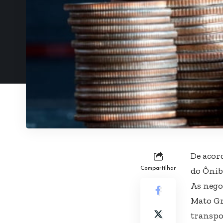
De acor
Compartilhar
do Ônib
As nego
Mato Gr
transpo