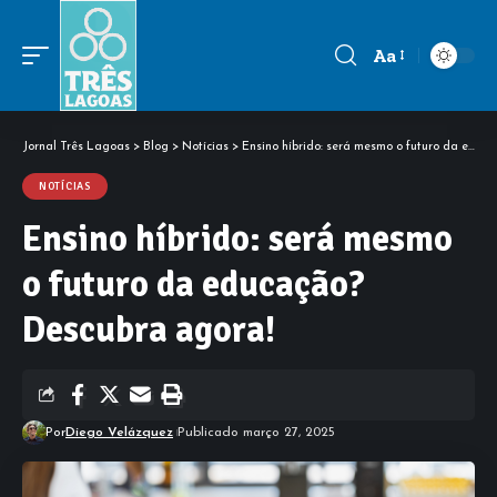
Aa
Font
Resizer
Jornal Três Lagoas
>
Blog
>
Notícias
>
Ensino híbrido: será mesmo o futuro da educação? Descubra agora!
NOTÍCIAS
Ensino híbrido: será mesmo
o futuro da educação?
Descubra agora!
Por
Diego Velázquez
Publicado março 27, 2025