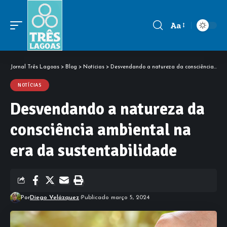
Aa
Font
Resizer
Jornal Três Lagoas
>
Blog
>
Notícias
>
Desvendando a natureza da consciência ambiental na era da sustentabilidade
NOTÍCIAS
Desvendando a natureza da
consciência ambiental na
era da sustentabilidade
Por
Diego Velázquez
Publicado março 5, 2024