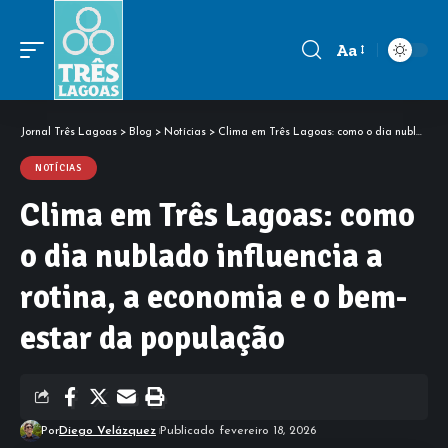
Aa
Font
Resizer
Jornal Três Lagoas
>
Blog
>
Notícias
>
Clima em Três Lagoas: como o dia nublado influencia a rotina, a economia e o bem-estar da população
NOTÍCIAS
Clima em Três Lagoas: como
o dia nublado influencia a
rotina, a economia e o bem-
estar da população
Por
Diego Velázquez
Publicado fevereiro 18, 2026