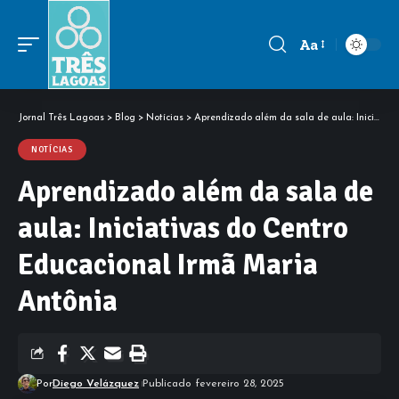
Aa
Font
Resizer
Jornal Três Lagoas
>
Blog
>
Notícias
>
Aprendizado além da sala de aula: Iniciativas do Centro Educacional Irmã Maria Antônia
NOTÍCIAS
Aprendizado além da sala de
aula: Iniciativas do Centro
Educacional Irmã Maria
Antônia
Por
Diego Velázquez
Publicado fevereiro 28, 2025