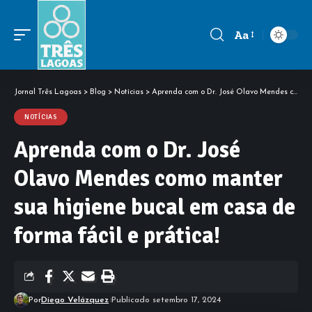
Aa
Font
Resizer
Jornal Três Lagoas
>
Blog
>
Notícias
>
Aprenda com o Dr. José Olavo Mendes como manter sua higiene bucal em casa de forma fácil e prática!
NOTÍCIAS
Aprenda com o Dr. José
Olavo Mendes como manter
sua higiene bucal em casa de
forma fácil e prática!
Por
Diego Velázquez
Publicado setembro 17, 2024