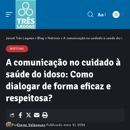
Aa
Font
Resizer
Jornal Três Lagoas
>
Blog
>
Notícias
>
A comunicação no cuidado à saúde do idoso: Como dialogar de forma eficaz e respeitosa?
NOTÍCIAS
A comunicação no cuidado à
saúde do idoso: Como
dialogar de forma eficaz e
respeitosa?
Por
Diego Velázquez
Publicado maio 21, 2026